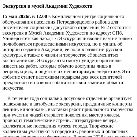
Экскурсия в музей Академии Художеств.
15 мая 2026г. в 12.00
в Комплексном центре социального
обслуживания населения Петродворцового района для
посетителей социально-досугового отделения № 2 состоится
экскурсия в Музей Академии Художеств по адресу: СПб,
Университетская наб.д.17. Экскурсия позволит вам не только
полюбоваться произведениями искусства, но и узнать об
истории создания Академии, её роли в развитии русской
культуры, а также о жизни и творчестве её знаменитых
воспитанников. Экскурсанты смогут увидеть оригиналы
известных работ, которые обычно доступны лишь в
репродукциях, и ощутить их неповторимую энергетику. Это
событие станет настоящим подарком для всех ценителей
прекрасного и позволит обогатить свои знания в области
искусства.
В течение года социально-досуговое отделение организует
пешеходные и автобусные экскурсии, праздничные концерты,
лекции, кинопоказы, выставки работ прикладного творчества
при участии людей старшего поколения, мастер классы,
проводит тематические встречи, литературные вечера,
коллективные посещения музеев города. Творческие
коллективы участвуют в городских, районных и областных
смотрах конкурсах и фестивалях. В апреле 2026 года услугами