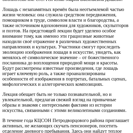
Лошадь с незапамятных времён была неотъемлемой частью
жизни человека: она служила средством передвижения,
помощником в труде, символом власти и благородства, а
также источником вдохновения для художников, скульпторов
и поэтов. На предстоящей лекции будет уделено особое
внимание тому, как именно эти грациозные животные
находили своё отражение в различных художественных
направлениях и культурах. Участники смогут проследить
эволюцию изображения лошади в искусстве, увидеть, как
менялось её символическое значение – от божественного
посланника до воплощения природной мощи и красоты.
Будут рассмотрены известные произведения, где лошадь
играет ключевую роль, а также проанализированы
особенности её изображения в портретах, батальных сценах,
мифологических и аллегорических композициях.
Лекция обещает быть не только познавательной, но и
увлекательной, предлагая свежий взгляд на привычные
образы и знакомя с интересными фактами из истории
искусства, связанными с этими великолепными созданиями.
В течение года КЦСОН Петродворцового района приглашает
активных, не желающих скучать пенсионеров, посетить
отделение дневного пребывания. Здесь они найдут теплое