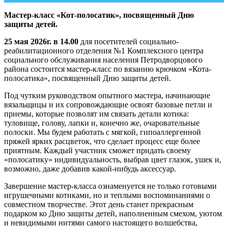
Мастер-класс «Кот-полосатик», посвященный Дню
защиты детей.
25 мая 2026г. в 14.00
для посетителей социально-
реабилитационного отделения №1 Комплексного центра
социального обслуживания населения Петродворцового
района состоится мастер-класс по вязанию крючком «Кота-
полосатика», посвященный Дню защиты детей.
Под чутким руководством опытного мастера, начинающие
вязальщицы и их сопровождающие освоят базовые петли и
приемы, которые позволят им связать детали котика:
туловище, голову, лапки и, конечно же, очаровательные
полоски. Мы будем работать с мягкой, гипоаллергенной
пряжей ярких расцветок, что сделает процесс еще более
приятным. Каждый участник сможет придать своему
«полосатику» индивидуальность, выбрав цвет глазок, ушек и,
возможно, даже добавив какой-нибудь аксессуар.
Завершение мастер-класса ознаменуется не только готовыми
игрушечными котиками, но и теплыми воспоминаниями о
совместном творчестве. Этот день станет прекрасным
подарком ко Дню защиты детей, наполненным смехом, уютом
и невидимыми нитями самого настоящего волшебства,