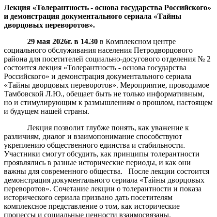
Лекция «Толерантность - основа государства Российского»
и демонстрация документального сериала «Тайны
дворцовых переворотов».
29 мая 2026г. в 14.30
в Комплексном центре
социального обслуживания населения Петродворцового
района для посетителей социально-досугового отделения № 2
состоится лекция «Толерантность - основа государства
Российского» и демонстрация документального сериала
«Тайны дворцовых переворотов». Мероприятие, проводимое
Тамбовской Л.Ю., обещает быть не только информативным,
но и стимулирующим к размышлениям о прошлом, настоящем
и будущем нашей страны.
Лекция позволит глубже понять, как уважение к
различиям, диалог и взаимопонимание способствуют
укреплению общественного единства и стабильности.
Участники смогут обсудить, как принципы толерантности
проявлялись в разные исторические периоды, и как они
важны для современного общества. После лекции состоится
демонстрация документального сериала «Тайны дворцовых
переворотов». Сочетание лекции о толерантности и показа
исторического сериала призвано дать посетителям
комплексное представление о том, как исторические
процессы и социальные ценности взаимосвязаны.