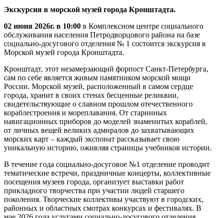
Экскурсия в морской музей города Кронштадта.
02 июня 2026г. в 10:00
в Комплексном центре социального
обслуживания населения Петродворцового района на базе
социально-досугового отделения № 1 состоится экскурсия в
Морской музей города Кронштадта.
Кронштадт, этот незамерзающий форпост Санкт-Петербурга,
сам по себе является живым памятником морской мощи
России. Морской музей, расположенный в самом сердце
города, хранит в своих стенах бесценные реликвии,
свидетельствующие о славном прошлом отечественного
кораблестроения и мореплавания. От старинных
навигационных приборов до моделей знаменитых кораблей,
от личных вещей великих адмиралов до захватывающих
морских карт – каждый экспонат рассказывает свою
уникальную историю, оживляя страницы учебников истории.
В течение года социально-досуговое №1 отделение проводит
тематические встречи, праздничные концерты, коллективные
посещения музеев города, организует выставки работ
прикладного творчества при участии людей старшего
поколения. Творческие коллективы участвуют в городских,
районных и областных смотрах конкурсах и фестивалях. В
мае 2026 года услугами социально-досугового отделения