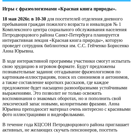
Игры с фразеологизмами
«Красная книга природы».
18 мая 2026г. в 10-30
для посетителей отделения дневного
пребывания граждан пожилого возраста и инвалидов № 1
Комплексного центра социального обслуживания населения
Петродворцового района Санкт-Петербурга планируется
интерактивная лекция «Красная книга природы», которую
проведет сотрудник библиотеки им. С.С. Гейченко Борисенко
Анна Юрьевна.
В ходе интерактивной программы участники смогут испытать
свою эрудицию в игровом формате. Будут предложены
познавательные задания: отгадывание фразеологизмов по
картинкам-иллюстрациям, поиск их синонимов и антонимов,
а также составление коротких рассказов, где каждое
предложение будет насыщено разнообразными устойчивыми
выражениями. Это позволит не только освежить
воспоминания о знакомых оборотах, но и пополнить свой
лексический запас новыми, колоритными фразами. Анна
Юрьевна преподносит материал очень интересно с красивыми
фото иллюстрациями и видеофильмами.
В течение года КЦСОН Петродворцового района приглашает
активных, не желающих скучать пенсионеров, посетить