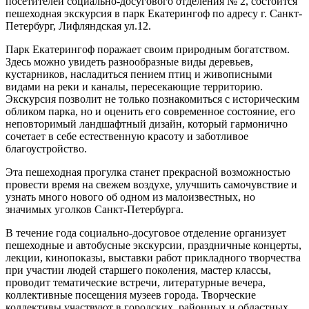
посетителей социально-досугового отделения № 2, состоится
пешеходная экскурсия в парк Екатерингоф по адресу г. Санкт-
Петербург, Лифляндская ул.12.
Парк Екатерингоф поражает своим природным богатством.
Здесь можно увидеть разнообразные виды деревьев,
кустарников, насладиться пением птиц и живописными
видами на реки и каналы, пересекающие территорию.
Экскурсия позволит не только познакомиться с историческим
обликом парка, но и оценить его современное состояние, его
неповторимый ландшафтный дизайн, который гармонично
сочетает в себе естественную красоту и заботливое
благоустройство.
Эта пешеходная прогулка станет прекрасной возможностью
провести время на свежем воздухе, улучшить самочувствие и
узнать много нового об одном из малоизвестных, но
значимых уголков Санкт-Петербурга.
В течение года социально-досуговое отделение организует
пешеходные и автобусные экскурсии, праздничные концерты,
лекции, кинопоказы, выставки работ прикладного творчества
при участии людей старшего поколения, мастер классы,
проводит тематические встречи, литературные вечера,
коллективные посещения музеев города. Творческие
коллективы участвуют в городских, районных и областных