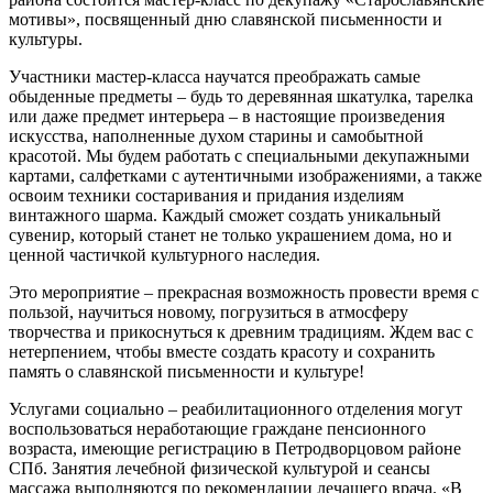
мотивы», посвященный дню славянской письменности и
культуры.
Участники мастер-класса научатся преображать самые
обыденные предметы – будь то деревянная шкатулка, тарелка
или даже предмет интерьера – в настоящие произведения
искусства, наполненные духом старины и самобытной
красотой. Мы будем работать с специальными декупажными
картами, салфетками с аутентичными изображениями, а также
освоим техники состаривания и придания изделиям
винтажного шарма. Каждый сможет создать уникальный
сувенир, который станет не только украшением дома, но и
ценной частичкой культурного наследия.
Это мероприятие – прекрасная возможность провести время с
пользой, научиться новому, погрузиться в атмосферу
творчества и прикоснуться к древним традициям. Ждем вас с
нетерпением, чтобы вместе создать красоту и сохранить
память о славянской письменности и культуре!
Услугами социально – реабилитационного отделения могут
воспользоваться неработающие граждане пенсионного
возраста, имеющие регистрацию в Петродворцовом районе
СПб. Занятия лечебной физической культурой и сеансы
массажа выполняются по рекомендации лечащего врача. «В