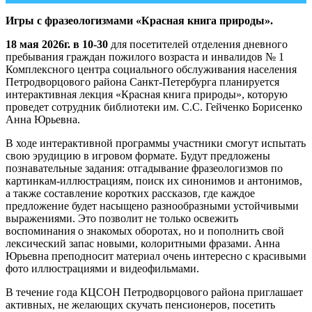
Игры с фразеологизмами
«Красная книга природы».
18 мая 2026г. в 10-30
для посетителей отделения дневного
пребывания граждан пожилого возраста и инвалидов № 1
Комплексного центра социального обслуживания населения
Петродворцового района Санкт-Петербурга планируется
интерактивная лекция «Красная книга природы», которую
проведет сотрудник библиотеки им. С.С. Гейченко Борисенко
Анна Юрьевна.
В ходе интерактивной программы участники смогут испытать
свою эрудицию в игровом формате. Будут предложены
познавательные задания: отгадывание фразеологизмов по
картинкам-иллюстрациям, поиск их синонимов и антонимов,
а также составление коротких рассказов, где каждое
предложение будет насыщено разнообразными устойчивыми
выражениями. Это позволит не только освежить
воспоминания о знакомых оборотах, но и пополнить свой
лексический запас новыми, колоритными фразами. Анна
Юрьевна преподносит материал очень интересно с красивыми
фото иллюстрациями и видеофильмами.
В течение года КЦСОН Петродворцового района приглашает
активных, не желающих скучать пенсионеров, посетить