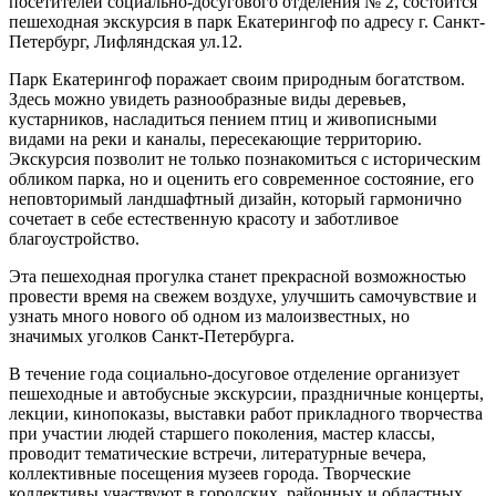
посетителей социально-досугового отделения № 2, состоится
пешеходная экскурсия в парк Екатерингоф по адресу г. Санкт-
Петербург, Лифляндская ул.12.
Парк Екатерингоф поражает своим природным богатством.
Здесь можно увидеть разнообразные виды деревьев,
кустарников, насладиться пением птиц и живописными
видами на реки и каналы, пересекающие территорию.
Экскурсия позволит не только познакомиться с историческим
обликом парка, но и оценить его современное состояние, его
неповторимый ландшафтный дизайн, который гармонично
сочетает в себе естественную красоту и заботливое
благоустройство.
Эта пешеходная прогулка станет прекрасной возможностью
провести время на свежем воздухе, улучшить самочувствие и
узнать много нового об одном из малоизвестных, но
значимых уголков Санкт-Петербурга.
В течение года социально-досуговое отделение организует
пешеходные и автобусные экскурсии, праздничные концерты,
лекции, кинопоказы, выставки работ прикладного творчества
при участии людей старшего поколения, мастер классы,
проводит тематические встречи, литературные вечера,
коллективные посещения музеев города. Творческие
коллективы участвуют в городских, районных и областных