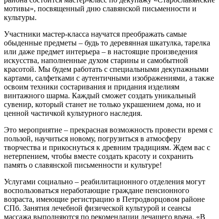
мотивы», посвященный дню славянской письменности и
культуры.
Участники мастер-класса научатся преображать самые
обыденные предметы – будь то деревянная шкатулка, тарелка
или даже предмет интерьера – в настоящие произведения
искусства, наполненные духом старины и самобытной
красотой. Мы будем работать с специальными декупажными
картами, салфетками с аутентичными изображениями, а также
освоим техники состаривания и придания изделиям
винтажного шарма. Каждый сможет создать уникальный
сувенир, который станет не только украшением дома, но и
ценной частичкой культурного наследия.
Это мероприятие – прекрасная возможность провести время с
пользой, научиться новому, погрузиться в атмосферу
творчества и прикоснуться к древним традициям. Ждем вас с
нетерпением, чтобы вместе создать красоту и сохранить
память о славянской письменности и культуре!
Услугами социально – реабилитационного отделения могут
воспользоваться неработающие граждане пенсионного
возраста, имеющие регистрацию в Петродворцовом районе
СПб. Занятия лечебной физической культурой и сеансы
массажа выполняются по рекомендации лечащего врача. «В