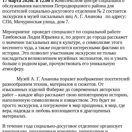
17 марта 2026г. в 12.00
в Комплексном центре социального
обслуживания населения Петродворцового района для
посетителей социально-досугового отделения № 2 состоится
экскурсия в музей пасхальных яиц А. Г. Ананова по адресу:
СПб, Мичуринская улица, дом 7.
Мероприятие проведет специалист по социальной работе
Тамбовская Лидия Юрьевна и, по дороге до города расскажет
о значении пасхальных яиц в культуре, о символизме этого
весеннего чуда, а также поделится интересными фактами из
истории. Это позволит участникам экскурсии не только
насладиться великолепием музейных экспонатов, но и узнать
больше о родном крае, прочувствовать его уникальную
атмосферу.
Музей А. Г. Ананова поразит воображение посетителей
разнообразием техник, материалов и сюжетов. От
изысканных изделий Фаберже до современных авторских
работ – каждое яйцо расскажет свою неповторимую историю,
наполненную символизмом и изяществом. Это будет не
просто экскурсия, а погружение в мир праздника, в мир, где
вера, надежда и любовь воплощаются в драгоценных
материалах.
В течение года социально-досуговое отделение организует
кинопоказы, праздничные концерты, пешеходные и