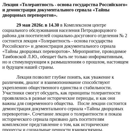
Лекция «Толерантность - основа государства Российского»
и демонстрация документального сериала «Тайны
дворцовых переворотов».
29 мая 2026г. в 14.30
в Комплексном центре
социального обслуживания населения Петродворцового
района для посетителей социально-досугового отделения № 2
состоится лекция «Толерантность - основа государства
Российского» и демонстрация документального сериала
«Тайны дворцовых переворотов». Мероприятие, проводимое
Тамбовской Л.Ю., обещает быть не только информативным,
но и стимулирующим к размышлениям о прошлом, настоящем
и будущем нашей страны.
Лекция позволит глубже понять, как уважение к
различиям, диалог и взаимопонимание способствуют
укреплению общественного единства и стабильности.
Участники смогут обсудить, как принципы толерантности
проявлялись в разные исторические периоды, и как они
важны для современного общества. После лекции состоится
демонстрация документального сериала «Тайны дворцовых
переворотов». Сочетание лекции о толерантности и показа
исторического сериала призвано дать посетителям
комплексное представление о том, как исторические
процессы и социальные ценности взаимосвязаны.