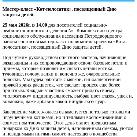
Мастер-класс «Кот-полосатик», посвященный Дню
защиты детей.
25 мая 2026г. в 14.00
для посетителей социально-
реабилитационного отделения №1 Комплексного центра
социального обслуживания населения Петродворцового
района состоится мастер-класс по вязанию крючком «Кота-
полосатика», посвященный Дню защиты детей.
Под чутким руководством опытного мастера, начинающие
вязальщицы и их сопровождающие освоят базовые петли и
приемы, которые позволят им связать детали котика:
туловище, голову, лапки и, конечно же, очаровательные
полоски. Мы будем работать с мягкой, гипоаллергенной
пряжей ярких расцветок, что сделает процесс еще более
приятным. Каждый участник сможет придать своему
«полосатику» индивидуальность, выбрав цвет глазок, ушек и,
возможно, даже добавив какой-нибудь аксессуар.
Завершение мастер-класса ознаменуется не только готовыми
игрушечными котиками, но и теплыми воспоминаниями о
совместном творчестве. Этот день станет прекрасным
подарком ко Дню защиты детей, наполненным смехом, уютом
и невидимыми нитями самого настоящего волшебства,