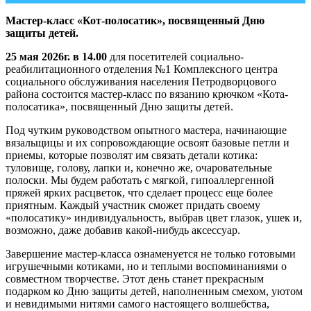
Мастер-класс «Кот-полосатик», посвященный Дню
защиты детей.
25 мая 2026г. в 14.00
для посетителей социально-
реабилитационного отделения №1 Комплексного центра
социального обслуживания населения Петродворцового
района состоится мастер-класс по вязанию крючком «Кота-
полосатика», посвященный Дню защиты детей.
Под чутким руководством опытного мастера, начинающие
вязальщицы и их сопровождающие освоят базовые петли и
приемы, которые позволят им связать детали котика:
туловище, голову, лапки и, конечно же, очаровательные
полоски. Мы будем работать с мягкой, гипоаллергенной
пряжей ярких расцветок, что сделает процесс еще более
приятным. Каждый участник сможет придать своему
«полосатику» индивидуальность, выбрав цвет глазок, ушек и,
возможно, даже добавив какой-нибудь аксессуар.
Завершение мастер-класса ознаменуется не только готовыми
игрушечными котиками, но и теплыми воспоминаниями о
совместном творчестве. Этот день станет прекрасным
подарком ко Дню защиты детей, наполненным смехом, уютом
и невидимыми нитями самого настоящего волшебства,