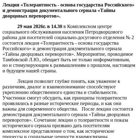
Лекция «Толерантность - основа государства Российского»
и демонстрация документального сериала «Тайны
дворцовых переворотов».
29 мая 2026г. в 14.30
в Комплексном центре
социального обслуживания населения Петродворцового
района для посетителей социально-досугового отделения № 2
состоится лекция «Толерантность - основа государства
Российского» и демонстрация документального сериала
«Тайны дворцовых переворотов». Мероприятие, проводимое
Тамбовской Л.Ю., обещает быть не только информативным,
но и стимулирующим к размышлениям о прошлом, настоящем
и будущем нашей страны.
Лекция позволит глубже понять, как уважение к
различиям, диалог и взаимопонимание способствуют
укреплению общественного единства и стабильности.
Участники смогут обсудить, как принципы толерантности
проявлялись в разные исторические периоды, и как они
важны для современного общества. После лекции состоится
демонстрация документального сериала «Тайны дворцовых
переворотов». Сочетание лекции о толерантности и показа
исторического сериала призвано дать посетителям
комплексное представление о том, как исторические
процессы и социальные ценности взаимосвязаны.