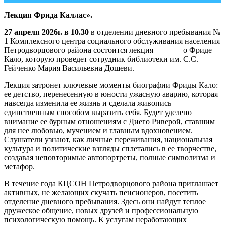
Лекция Фрида Каллас».
27 апреля 2026г. в 10.30
в отделении дневного пребывания №
1 Комплексного центра социального обслуживания населения
Петродворцового района состоится лекция о Фриде
Кало, которую проведет сотрудник библиотеки им. С.С.
Гейченко Мария Васильевна Дошеви.
Лекция затронет ключевые моменты биографии Фриды Кало:
ее детство, перенесенную в юности ужасную аварию, которая
навсегда изменила ее жизнь и сделала живопись
единственным способом выразить себя. Будет уделено
внимание ее бурным отношениям с Диего Риверой, ставшим
для нее любовью, мучением и главным вдохновением.
Слушатели узнают, как личные переживания, национальная
культура и политические взгляды сплетались в ее творчестве,
создавая неповторимые автопортреты, полные символизма и
метафор.
В течение года КЦСОН Петродворцового района приглашает
активных, не желающих скучать пенсионеров, посетить
отделение дневного пребывания. Здесь они найдут теплое
дружеское общение, новых друзей и профессиональную
психологическую помощь. К услугам неработающих