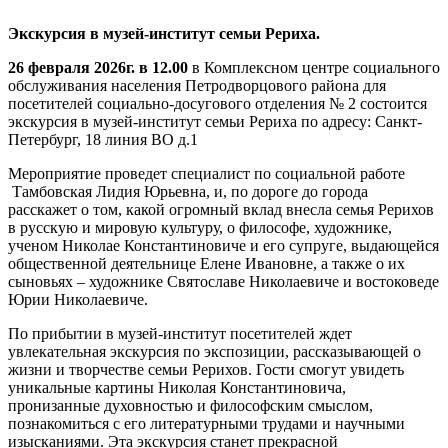
Экскурсия в музей-институт семьи Рериха.
26 февраля 2026г. в 12.00
в Комплексном центре социального
обслуживания населения Петродворцового района для
посетителей социально-досугового отделения № 2 состоится
экскурсия в музей-институт семьи Рериха по адресу: Санкт-
Петербург, 18 линия ВО д.1
Мероприятие проведет специалист по социальной работе
Тамбовская Лидия Юрьевна, и, по дороге до города
расскажет о том, какой огромный вклад внесла семья Рерихов
в русскую и мировую культуру, о философе, художнике,
ученом Николае Константиновиче и его супруге, выдающейся
общественной деятельнице Елене Ивановне, а также о их
сыновьях – художнике Святославе Николаевиче и востоковеде
Юрии Николаевиче.
По прибытии в музей-институт посетителей ждет
увлекательная экскурсия по экспозиции, рассказывающей о
жизни и творчестве семьи Рерихов. Гости смогут увидеть
уникальные картины Николая Константиновича,
пронизанные духовностью и философским смыслом,
познакомиться с его литературными трудами и научными
изысканиями. Эта экскурсия станет прекрасной