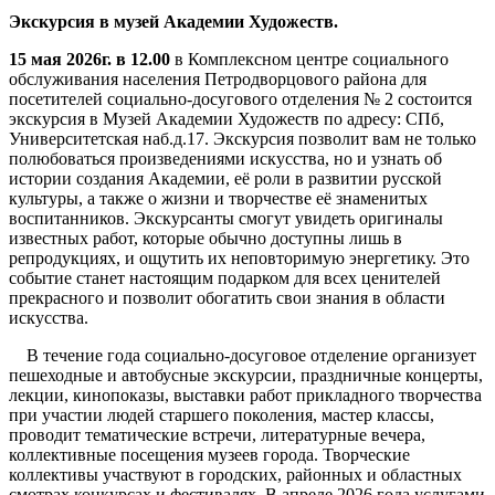
Экскурсия в музей Академии Художеств.
15 мая 2026г. в 12.00
в Комплексном центре социального
обслуживания населения Петродворцового района для
посетителей социально-досугового отделения № 2 состоится
экскурсия в Музей Академии Художеств по адресу: СПб,
Университетская наб.д.17. Экскурсия позволит вам не только
полюбоваться произведениями искусства, но и узнать об
истории создания Академии, её роли в развитии русской
культуры, а также о жизни и творчестве её знаменитых
воспитанников. Экскурсанты смогут увидеть оригиналы
известных работ, которые обычно доступны лишь в
репродукциях, и ощутить их неповторимую энергетику. Это
событие станет настоящим подарком для всех ценителей
прекрасного и позволит обогатить свои знания в области
искусства.
В течение года социально-досуговое отделение организует
пешеходные и автобусные экскурсии, праздничные концерты,
лекции, кинопоказы, выставки работ прикладного творчества
при участии людей старшего поколения, мастер классы,
проводит тематические встречи, литературные вечера,
коллективные посещения музеев города. Творческие
коллективы участвуют в городских, районных и областных
смотрах конкурсах и фестивалях. В апреле 2026 года услугами