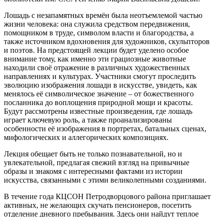
Лошадь с незапамятных времён была неотъемлемой частью
жизни человека: она служила средством передвижения,
помощником в труде, символом власти и благородства, а
также источником вдохновения для художников, скульпторов
и поэтов. На предстоящей лекции будет уделено особое
внимание тому, как именно эти грациозные животные
находили своё отражение в различных художественных
направлениях и культурах. Участники смогут проследить
эволюцию изображения лошади в искусстве, увидеть, как
менялось её символическое значение – от божественного
посланника до воплощения природной мощи и красоты.
Будут рассмотрены известные произведения, где лошадь
играет ключевую роль, а также проанализированы
особенности её изображения в портретах, батальных сценах,
мифологических и аллегорических композициях.
Лекция обещает быть не только познавательной, но и
увлекательной, предлагая свежий взгляд на привычные
образы и знакомя с интересными фактами из истории
искусства, связанными с этими великолепными созданиями.
В течение года КЦСОН Петродворцового района приглашает
активных, не желающих скучать пенсионеров, посетить
отделение дневного пребывания. Здесь они найдут теплое