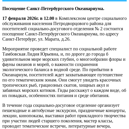
Посещение Санкт-Петербургского Океанариума.
17 февраля 2026г. в 12.00
в Комплексном центре социального
обслуживания населения Петродворцового района для
посетителей социально-досугового отделения № 2 состоится
посещение Санкт-Петербургского Океанариума, по адресу
Санкт-Петербург, ул. Марата, д.26.
Мероприятие проведет специалист по социальной работе
Тамбовская Лидия Юрьевна, и, по дороге до города б
удивительном мире морских глубин, о многообразии флоры и
фауны океанов и морей, о важности сохранения
экологического баланса в водной среде. По прибытии в
Океанариум, посетителей ждет захватывающее путешествие
по его тематическим зонам. Они смогут увидеть красочных
тропических рыб, грациозных скатов, хищных акул и
забавных морских котиков. Гиды расскажут о каждом виде, об
их повадках, особенностях питания и среде обитания.
В течение года социально-досуговое отделение организует
пешеходные и автобусные экскурсии, праздничные концерты,
лекции, кинопоказы, выставки работ прикладного творчества
при участии людей старшего поколения, мастер классы,
проводит тематические встречи, литературные вечера,