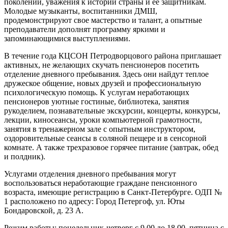
поколений, уважения к истории страны и ее защитникам.
Молодые музыканты, воспитанники ДМШ,
продемонстрируют свое мастерство и талант, а опытные
преподаватели дополнят программу яркими и
запоминающимися выступлениями.
В течение года КЦСОН Петродворцового района приглашает
активных, не желающих скучать пенсионеров посетить
отделение дневного пребывания. Здесь они найдут теплое
дружеское общение, новых друзей и профессиональную
психологическую помощь. К услугам неработающих
пенсионеров уютные гостиные, библиотека, занятия
рукоделием, познавательные экскурсии, концерты, конкурсы,
лекции, киносеансы, уроки компьютерной грамотности,
занятия в тренажерном зале с опытным инструктором,
оздоровительные сеансы в соляной пещере и в сенсорной
комнате. А также трехразовое горячее питание (завтрак, обед
и полдник).
Услугами отделения дневного пребывания могут
воспользоваться неработающие граждане пенсионного
возраста, имеющие регистрацию в Санкт-Петербурге. ОДП №
1 расположено по адресу: Город Петергоф, ул. Юты
Бондаровской, д. 23 А.
Режим работы: понедельник-четверг с 9.00 до 18.00, пятница с