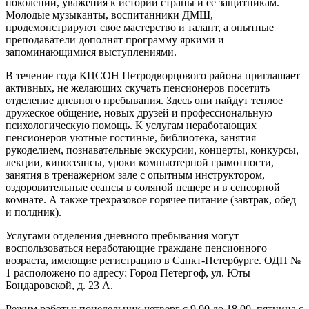
поколений, уважения к истории страны и ее защитникам.
Молодые музыканты, воспитанники ДМШ,
продемонстрируют свое мастерство и талант, а опытные
преподаватели дополнят программу яркими и
запоминающимися выступлениями.
В течение года КЦСОН Петродворцового района приглашает
активных, не желающих скучать пенсионеров посетить
отделение дневного пребывания. Здесь они найдут теплое
дружеское общение, новых друзей и профессиональную
психологическую помощь. К услугам неработающих
пенсионеров уютные гостиные, библиотека, занятия
рукоделием, познавательные экскурсии, концерты, конкурсы,
лекции, киносеансы, уроки компьютерной грамотности,
занятия в тренажерном зале с опытным инструктором,
оздоровительные сеансы в соляной пещере и в сенсорной
комнате. А также трехразовое горячее питание (завтрак, обед
и полдник).
Услугами отделения дневного пребывания могут
воспользоваться неработающие граждане пенсионного
возраста, имеющие регистрацию в Санкт-Петербурге. ОДП №
1 расположено по адресу: Город Петергоф, ул. Юты
Бондаровской, д. 23 А.
Режим работы: понедельник-четверг с 9.00 до 18.00, пятница с