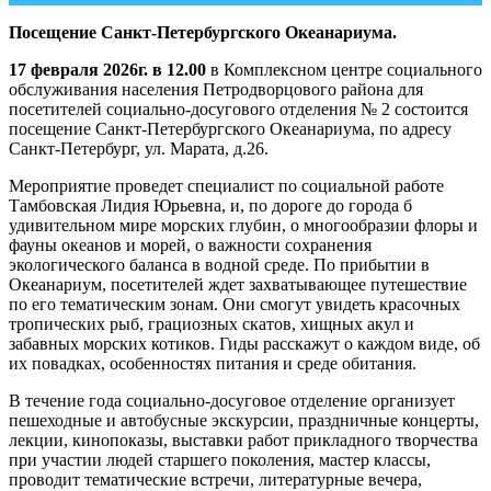
Посещение Санкт-Петербургского Океанариума.
17 февраля 2026г. в 12.00
в Комплексном центре социального
обслуживания населения Петродворцового района для
посетителей социально-досугового отделения № 2 состоится
посещение Санкт-Петербургского Океанариума, по адресу
Санкт-Петербург, ул. Марата, д.26.
Мероприятие проведет специалист по социальной работе
Тамбовская Лидия Юрьевна, и, по дороге до города б
удивительном мире морских глубин, о многообразии флоры и
фауны океанов и морей, о важности сохранения
экологического баланса в водной среде. По прибытии в
Океанариум, посетителей ждет захватывающее путешествие
по его тематическим зонам. Они смогут увидеть красочных
тропических рыб, грациозных скатов, хищных акул и
забавных морских котиков. Гиды расскажут о каждом виде, об
их повадках, особенностях питания и среде обитания.
В течение года социально-досуговое отделение организует
пешеходные и автобусные экскурсии, праздничные концерты,
лекции, кинопоказы, выставки работ прикладного творчества
при участии людей старшего поколения, мастер классы,
проводит тематические встречи, литературные вечера,