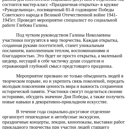
состоится мастер-класс «Праздничная открытка» в кружке
«Рукодельница», посвященный 81-й годовщине Победы
Советского народа в Великой Отечественной войне 1941-
1945гг. Проведет мероприятие специалист по социальной
работе Глебова Галина.
Под чутким руководством Галины Николаевны
участники погрузятся в мир творчества. Каждая открытка,
созданная руками посетителей, станет уникальным
посланием, наполненным теплом, воспоминаниями и
благодарностью. Это будет не просто открытка, а маленький
шедевр, несущий в себе частичку души создателя и
отражающий глубокий смысл предстоящего праздника.
Мероприятие призвано не только объединить людей в
творческом порыве, но и укрепить связь поколений, передать
молодым поколениям ценность мира и важность сохранения
исторической памяти. Участники смогут поделиться своими
историями, обсудить значение Дня Победы, а также получить
новые навыки в декоративно-прикладном искусстве.
В течение года социально-досуговое отделение
организует пешеходные и автобусные экскурсии,
праздничные концерты, лекции, кинопоказы, выставки работ
прикладного творчества при участии людей старшего