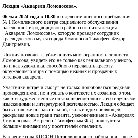
Лекция «Акварели Ломоносова».
06 мая 2024 года в 10.30
в отделении дневного пребывания
№ 1 Комплексного центра социального обслуживания
населения Петродворцового района состоится лекция
«Акварели Ломоносова», которую проведет сотрудник
краеведческого музея города Ломоносов Тимофеев Федор
Дмитриевич.
Лекция позволит глубже понять многогранность личности
Ломоносова, увидеть его не только как гениального ученого,
но и как художника, способного передавать красоту
окружающего мира с помощью нежных и прозрачных
оттенков акварели.
Участники встречи смогут не только полюбоваться редкими
произведениями, но и узнать о контексте их создания, о том,
как эти художественные опыты переплетались с его научными
изысканиями и литературной деятельностью. Лекция обещает
быть столь же познавательной, сколь и вдохновляющей,
раскрывая новые грани таланта, увековеченные в «Акварелях
Ломоносова». Встречи с Тимофеевым Ф.Д. пользуются
большим вниманием у посетителей отделения.
В течение года КЦСОН Петродворцового района приглашает