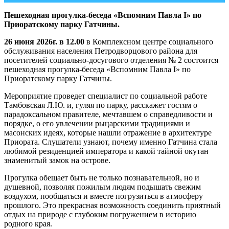
Пешеходная прогулка-беседа «Вспомним Павла
I
» по
Приоратскому парку Гатчины.
26 июня 2026г. в 12.00
в Комплексном центре социального
обслуживания населения Петродворцового района для
посетителей социально-досугового отделения № 2 состоится
пешеходная прогулка-беседа «Вспомним Павла I» по
Приоратскому парку Гатчины.
Мероприятие проведет специалист по социальной работе
Тамбовская Л.Ю. и, гуляя по парку, расскажет гостям о
парадоксальном правителе, мечтавшем о справедливости и
порядке, о его увлечении рыцарскими традициями и
масонских идеях, которые нашли отражение в архитектуре
Приората. Слушатели узнают, почему именно Гатчина стала
любимой резиденцией императора и какой тайной окутан
знаменитый замок на острове.
Прогулка обещает быть не только познавательной, но и
душевной, позволяя пожилым людям подышать свежим
воздухом, пообщаться и вместе погрузиться в атмосферу
прошлого. Это прекрасная возможность соединить приятный
отдых на природе с глубоким погружением в историю
родного края.