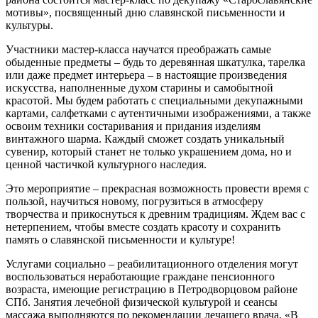
мотивы», посвященный дню славянской письменности и
культуры.
Участники мастер-класса научатся преображать самые
обыденные предметы – будь то деревянная шкатулка, тарелка
или даже предмет интерьера – в настоящие произведения
искусства, наполненные духом старины и самобытной
красотой. Мы будем работать с специальными декупажными
картами, салфетками с аутентичными изображениями, а также
освоим техники состаривания и придания изделиям
винтажного шарма. Каждый сможет создать уникальный
сувенир, который станет не только украшением дома, но и
ценной частичкой культурного наследия.
Это мероприятие – прекрасная возможность провести время с
пользой, научиться новому, погрузиться в атмосферу
творчества и прикоснуться к древним традициям. Ждем вас с
нетерпением, чтобы вместе создать красоту и сохранить
память о славянской письменности и культуре!
Услугами социально – реабилитационного отделения могут
воспользоваться неработающие граждане пенсионного
возраста, имеющие регистрацию в Петродворцовом районе
СПб. Занятия лечебной физической культурой и сеансы
массажа выполняются по рекомендации лечащего врача. «В