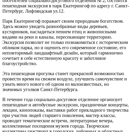
посетителей социально-досугового отделения № 2, состоится
пешеходная экскурсия в парк Екатерингоф по адресу г. Санкт-
Петербург, Лифляндская ул.12.
Парк Екатерингоф поражает своим природным богатством.
Здесь можно увидеть разнообразные виды деревьев,
кустарников, насладиться пением птиц и живописными
видами на реки и каналы, пересекающие территорию.
Экскурсия позволит не только познакомиться с историческим
обликом парка, но и оценить его современное состояние, его
неповторимый ландшафтный дизайн, который гармонично
сочетает в себе естественную красоту и заботливое
благоустройство.
Эта пешеходная прогулка станет прекрасной возможностью
провести время на свежем воздухе, улучшить самочувствие и
узнать много нового об одном из малоизвестных, но
значимых уголков Санкт-Петербурга.
В течение года социально-досуговое отделение организует
пешеходные и автобусные экскурсии, праздничные концерты,
лекции, кинопоказы, выставки работ прикладного творчества
при участии людей старшего поколения, мастер классы,
проводит тематические встречи, литературные вечера,
коллективные посещения музеев города. Творческие
коллективы участвуют в городских, районных и областных