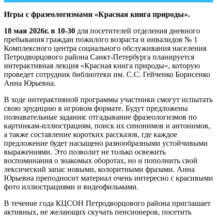
Игры с фразеологизмами
«Красная книга природы».
18 мая 2026г. в 10-30
для посетителей отделения дневного
пребывания граждан пожилого возраста и инвалидов № 1
Комплексного центра социального обслуживания населения
Петродворцового района Санкт-Петербурга планируется
интерактивная лекция «Красная книга природы», которую
проведет сотрудник библиотеки им. С.С. Гейченко Борисенко
Анна Юрьевна.
В ходе интерактивной программы участники смогут испытать
свою эрудицию в игровом формате. Будут предложены
познавательные задания: отгадывание фразеологизмов по
картинкам-иллюстрациям, поиск их синонимов и антонимов,
а также составление коротких рассказов, где каждое
предложение будет насыщено разнообразными устойчивыми
выражениями. Это позволит не только освежить
воспоминания о знакомых оборотах, но и пополнить свой
лексический запас новыми, колоритными фразами. Анна
Юрьевна преподносит материал очень интересно с красивыми
фото иллюстрациями и видеофильмами.
В течение года КЦСОН Петродворцового района приглашает
активных, не желающих скучать пенсионеров, посетить