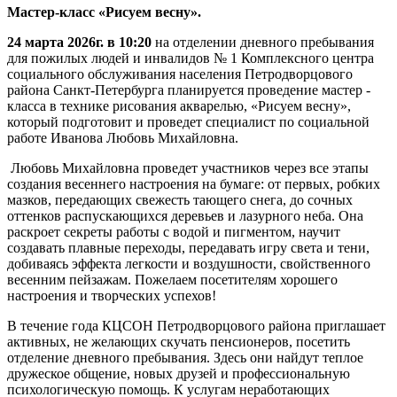
Мастер-класс «Рисуем весну».
24 марта 2026г. в 10:20
на отделении дневного пребывания
для пожилых людей и инвалидов № 1 Комплексного центра
социального обслуживания населения Петродворцового
района Санкт-Петербурга планируется проведение мастер -
класса в технике рисования акварелью, «Рисуем весну»,
который подготовит и проведет специалист по социальной
работе Иванова Любовь Михайловна.
Любовь Михайловна проведет участников через все этапы
создания весеннего настроения на бумаге: от первых, робких
мазков, передающих свежесть тающего снега, до сочных
оттенков распускающихся деревьев и лазурного неба. Она
раскроет секреты работы с водой и пигментом, научит
создавать плавные переходы, передавать игру света и тени,
добиваясь эффекта легкости и воздушности, свойственного
весенним пейзажам. Пожелаем посетителям хорошего
настроения и творческих успехов!
В течение года КЦСОН Петродворцового района приглашает
активных, не желающих скучать пенсионеров, посетить
отделение дневного пребывания. Здесь они найдут теплое
дружеское общение, новых друзей и профессиональную
психологическую помощь. К услугам неработающих